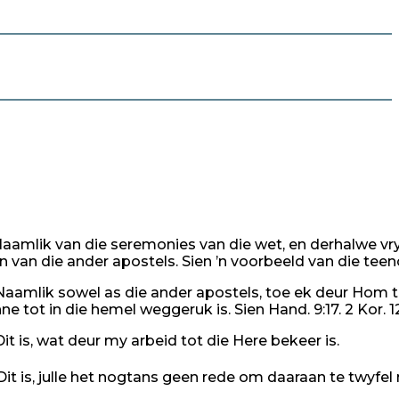
9
aamlik van die seremonies van die wet, en derhalwe vry 
n van die ander apostels. Sien ’n voorbeeld van die teeno
aamlik sowel as die ander apostels, toe ek deur Hom tot
nne tot in die hemel weggeruk is. Sien Hand. 9:17. 2 Kor. 12
it is, wat deur my arbeid tot die Here bekeer is.
it is, julle het nogtans geen rede om daaraan te twyfel 