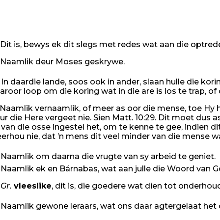
Dit is, bewys ek dit slegs met redes wat aan die optre
Naamlik deur Moses geskrywe.
In daardie lande, soos ook in ander, slaan hulle die korin
aroor loop om die koring wat in die are is los te trap, of 
Naamlik vernaamlik, of meer as oor die mense, toe Hy hi
ur die Here vergeet nie. Sien Matt. 10:29. Dit moet dus 
 van die osse ingestel het, om te kenne te gee, indien di
erhou nie, dat ’n mens dit veel minder van die mense 
Naamlik om daarna die vrugte van sy arbeid te geniet.
Naamlik ek en Bárnabas, wat aan julle die Woord van Go
Gr.
vleeslike
, dit is, die goedere wat dien tot onderho
Naamlik gewone leraars, wat ons daar agtergelaat het o