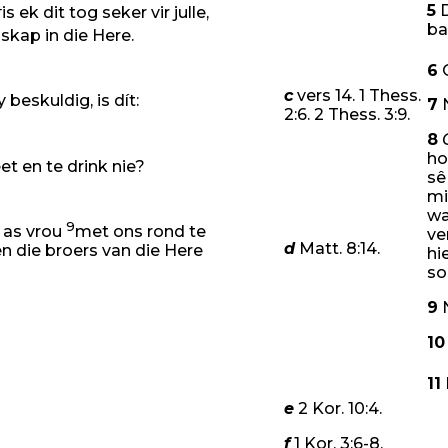
4
5
D
is ek dit tog seker vir julle,
ba
skap in die Here.
6
c
vers 14. 1 Thess.
beskuldig, is dít:
7
N
2:6. 2 Thess. 3:9.
8
ho
et en te drink nie?
sê
mi
wa
9
r as vrou
met ons rond te
ve
d
Matt. 8:14.
n die broers van die Here
hi
so
9
N
11
g om die
hande-arbeid na
10
11
e
2 Kor. 10:4.
f
oste? Wie
plant ’n wingerd
f
1 Kor. 3:6-8.
pas ’n kudde op en geniet