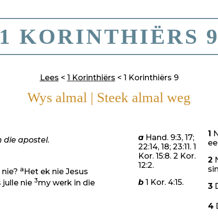
1 KORINTHIËRS 
Lees
<
1 Korinthiërs
< 1 Korinthiërs 9
Wys almal
|
Steek almal weg
1
N
a
Hand. 9:3, 17;
 die apostel.
ee
22:14, 18; 23:11. 1
Kor. 15:8. 2 Kor.
2
N
12:2.
si
a
y nie?
Het ek nie Jesus
3
b
1 Kor. 4:15.
s julle nie
my werk in die
3
D
4
D