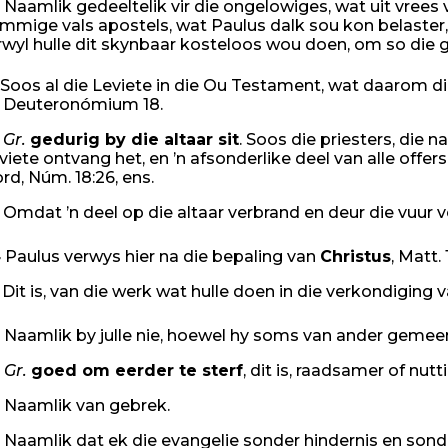
Naamlik gedeeltelik vir die ongelowiges, wat uit vrees 
mmige vals apostels, wat Paulus dalk sou kon belaster, 
rwyl hulle dit skynbaar kosteloos wou doen, om so die gem
Soos al die Leviete in die Ou Testament, wat daarom di
. Deuteronómium 18.
Gr.
gedurig
by die altaar sit
. Soos die priesters, die
viete ontvang het, en ’n afsonderlike deel van alle offe
rd, Núm. 18:26, ens.
Omdat ’n deel op die altaar verbrand en deur die vuur vert
4
Paulus verwys hier na die bepaling van
Christus
, Matt. 
Dit is, van die werk wat hulle doen in die verkondiging 
Naamlik by julle nie, hoewel hy soms van ander gemeent
Gr.
goed
om eerder te sterf
, dit is, raadsamer of nutti
Naamlik van gebrek.
Naamlik dat ek die evangelie sonder hindernis en sonder 