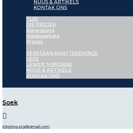
NUUS & ARTIKELS
KONTAK ONS
TUIS
DIE PROJEK
Agtergrond
Medewerkers
Proses
VERSTAAN KANTTEKENINGE
LEES
LEWER ‘N BYDRAE
NUUS & ARTIKELS
KONTAK ONS
Soek
inligting.srg@gmail.com