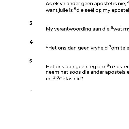
As ek vir ander geen apostel is nie,
5
want julle is
die seël op my apostel
3
6
My verantwoording aan die
wat my 
4
c
7
Het ons dan geen vryheid
om te e
5
8
Het ons dan geen reg om
’n suste
neem net soos die ander apostels e
d10
en
Céfas nie?
6
Of het net ek en Bárnabas geen re
te laat nie?
7
e
Wie
dien ooit as soldaat op eie k
g
en eet nie van sy vrug nie? Of
wie 