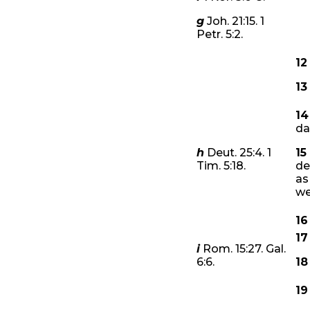
g
Joh. 21:15. 1
Petr. 5:2.
13
f sê
die wet dit nie ook
12
13
h14
14
rywe:
’n Os wat graan
da
15
t miskien
oor die osse dat
h
Deut. 25:4. 1
15
Tim. 5:18.
de
as
wil? Ja, want om ons ontwil
we
16
g,
op hoop moet ploeg; en
p, deelagtig te word.
16
17
i
Rom. 15:27. Gal.
6:6.
18
ai het, is dit ’n groot saak
19