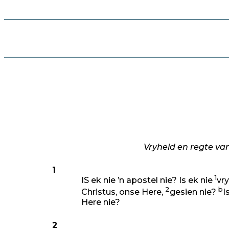
Vryheid en regte van
1
1
IS ek nie ’n apostel nie? Is ek nie
vr
2
b
Christus, onse Here,
gesien nie?
I
Here nie?
2