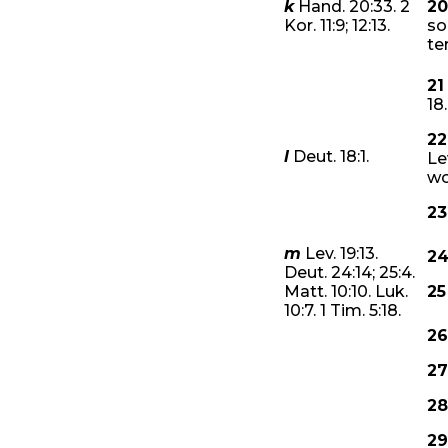
k
Hand. 20:33. 2
20
ulle
diens
, het ons nie nog
Kor. 11:9; 12:13.
so
bruik gemaak van hierdie
te
geen hindernis vir die
k nie.
21
18
22
heilige dinge werk, uit die
l
Deut. 18:1.
Le
23
by die altaar besig is,
met
wo
23
m
Lev. 19:13.
2
die evangelie verkondig,
Deut. 24:14; 25:4.
e moet lewe.
Matt. 10:10. Luk.
25
10:7. 1 Tim. 5:18.
26
ie apostel. Die Christelike
.
27
28
erdie dinge gebruik gemaak
29
oeling dat dit so met my