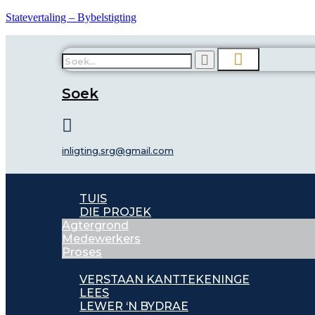
Statevertaling – Bybelstigting
Soek
inligting.srg@gmail.com
TUIS
DIE PROJEK
Agtergrond
Medewerkers
Proses
VERSTAAN KANTTEKENINGE
LEES
LEWER ‘N BYDRAE