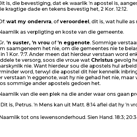
it is, die bevestiging, dat ek waarlik ’n apostel is, aan
ie kragtige dade en tekens bevestig het, 2 Kor. 12:12.
Of:
wat my ondervra
, of
veroordeel
, dit is, wat hulle
aamlik as verpligting en koste van die gemeente.
Gr.
’n suster, ’n vrou
of
’n
eggenote
. Sommige verstaan 
m saamgeneem het nie, om die gemeentes nie te belas ni
 in 1 Kor. 7:7. Ander meen dat hierdeur verstaan word en
ddele te versorg, soos die vroue wat
Christus
gevolg het
arskynlik nie. Want hierdeur sou die apostels hul arbe
rminder word, terwyl die apostel dit hier kennelik inbr
er verstaan ’n eggenote, wat hy nie gehad het nie, m
os sommige ander apostels gedoen het.
aamlik van die een plek na die ander waar ons gaan pr
Dit is, Petrus. ’n Mens kan uit Matt. 8:14 aflei dat hy ’n v
Naamlik tot ons lewensonderhoud. Sien Hand. 18:3; 20:3