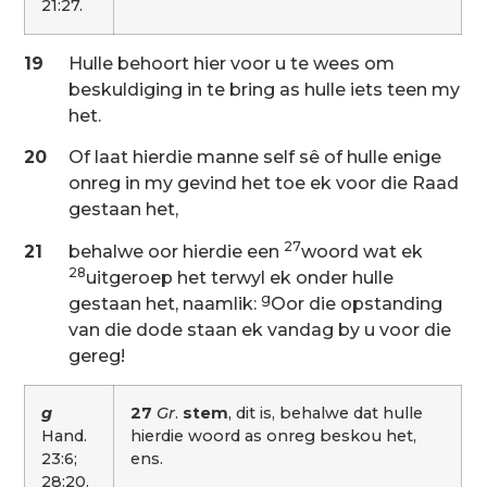
21:27.
19
Hulle behoort hier voor u te wees om
beskuldiging in te bring as hulle iets teen my
het.
20
Of laat hierdie manne self sê of hulle enige
onreg in my gevind het toe ek voor die Raad
gestaan het,
27
21
behalwe oor hierdie een
woord wat ek
28
uitgeroep het terwyl ek onder hulle
g
gestaan het, naamlik:
Oor die opstanding
van die dode staan ek vandag by u voor die
gereg!
g
27
Gr
.
stem
, dit is, behalwe dat hulle
Hand.
hierdie woord as onreg beskou het,
23:6;
ens.
28:20.