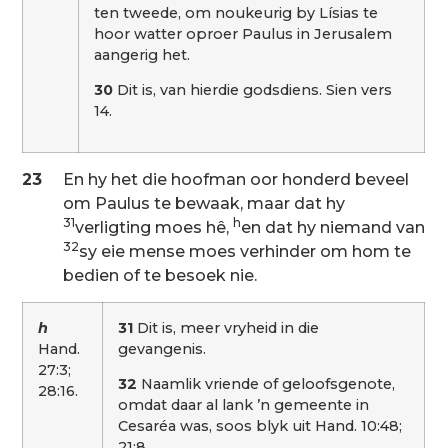
ten tweede, om noukeurig by Lísias te
hoor watter oproer Paulus in Jerusalem
aangerig het.
30
Dit is, van hierdie godsdiens. Sien vers
14.
23
En hy het die hoofman oor honderd beveel
om Paulus te bewaak, maar dat hy
31
h
verligting moes hê,
en dat hy niemand van
32
sy eie mense moes verhinder om hom te
bedien of te besoek nie.
h
31
Dit is, meer vryheid in die
Hand.
gevangenis.
27:3;
32
Naamlik vriende of geloofsgenote,
28:16.
omdat daar al lank ’n gemeente in
Cesaréa was, soos blyk uit Hand. 10:48;
21:8.