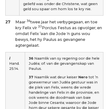
geliefd was onder die Christene, wat geen
geld sou spaar om hom los te kry nie.
36
27
Maar
twee jaar het verbygegaan, en toe
37
kry Felix vir
Porcius Festus as opvolger; en
i
omdat Felix
aan die Jode ’n guns wou
bewys, het hy Paulus as gevangene
agtergelaat.
i
36
Naamlik van sy regering oor die hele
Hand.
Judéa; of: van die gevangenskap van
25:14.
Paulus.
37
Naamlik wat deur keiser
Nero
tot ’n
goewerneur van Judéa gestuur was in
die plek van Felix, weens die wrede
handelinge van Felix in die provinsie, en
ook weens die doodmaak van baie
Jode binne Cesaréa; waaroor die Jode
hom deur sekere gesante by die keiser