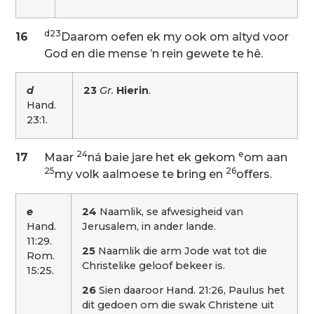
d23
16
Daarom oefen ek my ook om altyd voor
God en die mense ’n rein gewete te hê.
d
23
Gr.
Hierin
.
Hand.
23:1.
24
e
17
Maar
ná baie jare het ek gekom
om aan
25
26
my volk aalmoese te bring en
offers.
e
24
Naamlik, se afwesigheid van
Hand.
Jerusalem, in ander lande.
11:29.
25
Naamlik die arm Jode wat tot die
Rom.
Christelike geloof bekeer is.
15:25.
26
Sien daaroor Hand. 21:26, Paulus het
dit gedoen om die swak Christene uit