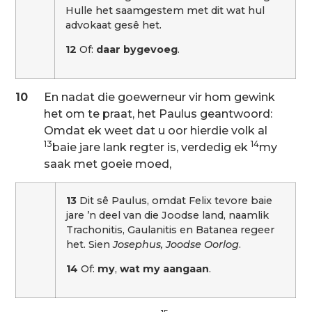
Hulle het saamgestem met dit wat hul
advokaat gesê het.
12
Of:
daar bygevoeg
.
10
En nadat die goewerneur vir hom gewink
het om te praat, het Paulus geantwoord:
Omdat ek weet dat u oor hierdie volk al
13
14
baie jare lank regter is, verdedig ek
my
saak met goeie moed,
13
Dit sê Paulus, omdat Felix tevore baie
jare ’n deel van die Joodse land, naamlik
Trachonitis, Gaulanitis en Batanea regeer
het. Sien
Josephus, Joodse Oorlog
.
14
Of:
my
,
wat my aangaan
.