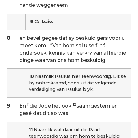
hande weggeneem
9
Gr
.
baie
.
8
en bevel gegee dat sy beskuldigers voor u
10
moet kom.
Van hom sal u self, ná
ondersoek, kennis kan verkry van al hierdie
dinge waarvan ons hom beskuldig.
10
Naamlik Paulus hier teenwoordig. Dit sê
hy onbeskaamd, soos uit die volgende
verdediging van Paulus blyk.
11
12
9
En
die Jode het ook
saamgestem en
gesê dat dit so was.
11
Naamlik wat daar uit die Raad
teenwoordig was om hom te beskuldig.