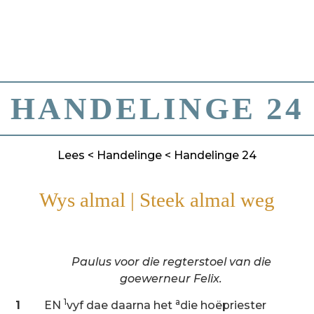
HANDELINGE 24
Lees
<
Handelinge
< Handelinge 24
Wys almal
|
Steek almal weg
Paulus voor die regterstoel van die
goewerneur Felix.
1
a
1
EN
vyf dae daarna het
die hoëpriester