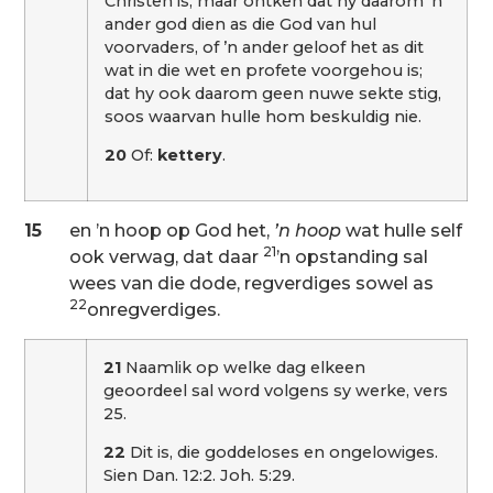
Christen is; maar ontken dat hy daarom ’n
ander god dien as die God van hul
voorvaders, of ’n ander geloof het as dit
wat in die wet en profete voorgehou is;
dat hy ook daarom geen nuwe sekte stig,
soos waarvan hulle hom beskuldig nie.
20
Of:
kettery
.
15
en ’n hoop op God het,
’n hoop
wat hulle self
21
ook verwag, dat daar
’n opstanding sal
wees van die dode, regverdiges sowel as
22
onregverdiges.
21
Naamlik op welke dag elkeen
geoordeel sal word volgens sy werke, vers
25.
22
Dit is, die goddeloses en ongelowiges.
Sien Dan. 12:2. Joh. 5:29.