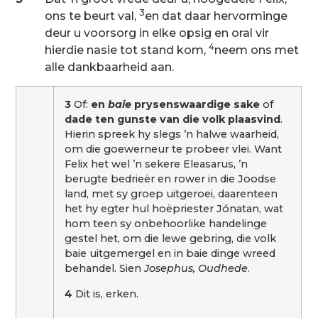
3
ons te beurt val,
en dat daar hervorminge
deur u voorsorg in elke opsig en oral vir
4
hierdie nasie tot stand kom,
neem ons met
alle dankbaarheid aan.
3
Of:
en
baie
prysenswaardige sake
of
dade ten gunste van die volk plaasvind
.
Hierin spreek hy slegs ’n halwe waarheid,
om die goewerneur te probeer vlei. Want
Felix het wel ’n sekere Eleasarus, ’n
berugte bedrieër en rower in die Joodse
land, met sy groep uitgeroei, daarenteen
het hy egter hul hoëpriester Jónatan, wat
hom teen sy onbehoorlike handelinge
gestel het, om die lewe gebring, die volk
baie uitgemergel en in baie dinge wreed
behandel. Sien
Josephus, Oudhede
.
4
Dit is, erken.