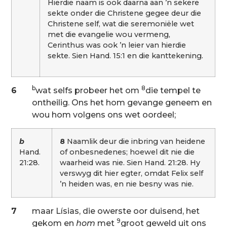
Hierdie naam is ook daarna aan ’n sekere
sekte onder die Christene gegee deur die
Christene self, wat die seremoniële wet
met die evangelie wou vermeng,
Cerinthus was ook ’n leier van hierdie
sekte. Sien Hand. 15:1 en die kanttekening.
b
8
6
wat selfs probeer het om
die tempel te
ontheilig. Ons het hom gevange geneem en
wou hom volgens ons wet oordeel;
b
8
Naamlik deur die inbring van heidene
Hand.
of onbesnedenes; hoewel dit nie die
21:28.
waarheid was nie. Sien Hand. 21:28. Hy
verswyg dit hier egter, omdat Felix self
’n heiden was, en nie besny was nie.
7
maar Lísias, die owerste oor duisend, het
9
gekom en
hom
met
groot geweld uit ons