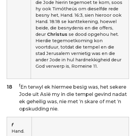
die Jode hierin tegemoet te kom, soos
hy ook Timótheüs om dieselfde rede
besny het, Hand. 16:3, sien hieroor ook
Hand. 18:18 se kanttekening, hoewel
beide, die besnydenis en die offers,
deur
Christus
se dood opgehou het.
Hierdie tegemoetkoming kon
voortduur, totdat die tempel en die
stad Jerusalem vernietig was en die
ander Jode in hul hardnekkigheid deur
God verwerp is, Romeine 11.
f
18
En terwyl ek hiermee besig was, het sekere
Jode uit Asië my in die tempel gevind nadat
ek geheilig was, nie met ’n skare of met ’n
opskudding nie.
f
Hand.