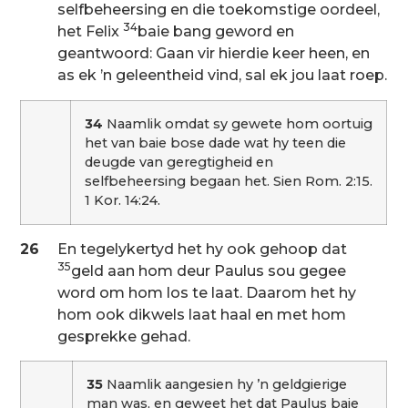
selfbeheersing en die toekomstige oordeel,
34
het Felix
baie bang geword en
geantwoord: Gaan vir hierdie keer heen, en
as ek ’n geleentheid vind, sal ek jou laat roep.
34
Naamlik omdat sy gewete hom oortuig
het van baie bose dade wat hy teen die
deugde van geregtigheid en
selfbeheersing begaan het. Sien Rom. 2:15.
1 Kor. 14:24.
26
En tegelykertyd het hy ook gehoop dat
35
geld aan hom deur Paulus sou gegee
word om hom los te laat. Daarom het hy
hom ook dikwels laat haal en met hom
gesprekke gehad.
35
Naamlik aangesien hy ’n geldgierige
man was, en geweet het dat Paulus baie