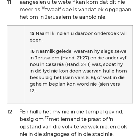
15
11
aangesien u te wete
kan kom dat dit nie
16
meer as
twaalf dae is vandat ek opgegaan
het om in Jerusalem te aanbid nie.
15
Naamlik indien u daaroor ondersoek wil
doen.
16
Naamlik gelede, waarvan hy slegs sewe
in Jerusalem (Hand. 21:27) en die ander vyf
nou in Cesaréa (Hand. 24:1) was, sodat hy
in dié tyd nie kon doen waarvan hulle hom
beskuldig het (sien vers 5, 6), of wat in die
geheim beplan kon word nie (sien vers
12).
c
12
En hulle het my nie in die tempel gevind,
17
besig om
met iemand te praat of ’n
opstand van die volk te verwek nie, en ook
nie in die sinagoges of in die stad nie.