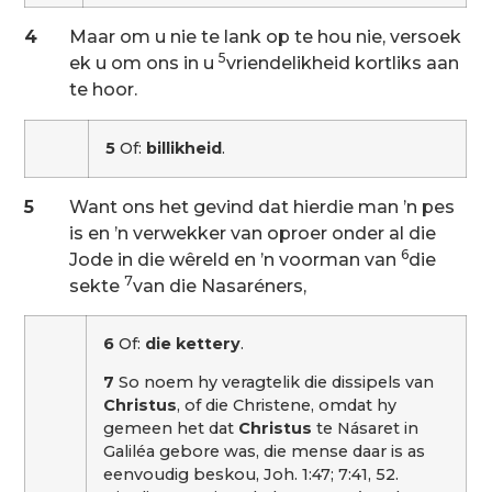
4
Maar om u nie te lank op te hou nie, versoek
5
ek u om ons in u
vriendelikheid kortliks aan
te hoor.
5
Of:
billikheid
.
5
Want ons het gevind dat hierdie man ’n pes
is en ’n verwekker van oproer onder al die
6
Jode in die wêreld en ’n voorman van
die
7
sekte
van die Nasaréners,
6
Of:
die kettery
.
7
So noem hy veragtelik die dissipels van
Christus
, of die Christene, omdat hy
gemeen het dat
Christus
te Násaret in
Galiléa gebore was, die mense daar is as
eenvoudig beskou, Joh. 1:47; 7:41, 52.