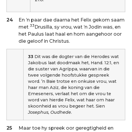
24
En ’n paar dae daarna het Felix gekom saam
33
met
Drusílla, sy vrou, wat ’n Jodin was, en
het Paulus laat haal en hom aangehoor oor
die geloof in Christus.
33
Dit was die dogter van die Herodes wat
Jakobus laat doodmaak het, Hand. 12:1, en
die suster van Agríppa, waarvan in die
twee volgende hoofstukke gespreek
word. ’n Baie trotse en onkuise vrou, wat
haar man Aziz, die koning van die
Emeseners, verlaat het om die vrou te
word van hierdie Felix, wat haar om haar
skoonheid as vrou begeer het. Sien
Josephus, Oudhede
.
25
Maar toe hy spreek oor geregtigheid en