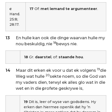
c
17
Of:
met iemand te argumenteer
.
Hand.
25:8;
28:17.
13
En hulle kan ook die dinge waarvan hulle my
18
nou beskuldig, nie
bewys nie.
18
Gr
.
daarstel
, of:
staande hou
.
19
14
Maar dit erken ek voor u dat ek volgens
die
20
Weg wat hulle
sekte noem, so die God van
my vaders dien, terwyl ek alles glo wat in die
wet en in die profete geskrywe is,
19
Dit is, leer of wyse van godsdiens. Hy
erken dan hiermee openlik dat hy ’n