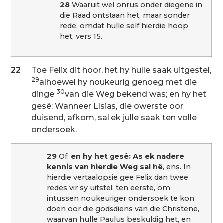
28
Waaruit wel onrus onder diegene in
die Raad ontstaan het, maar sonder
rede, omdat hulle self hierdie hoop
het, vers 15.
22
Toe Felix dit hoor, het hy hulle saak uitgestel,
29
alhoewel hy noukeurig genoeg met die
30
dinge
van die Weg bekend was; en hy het
gesê: Wanneer Lísias, die owerste oor
duisend, afkom, sal ek julle saak ten volle
ondersoek.
29
Of:
en hy het gesê: As ek nadere
kennis van hierdie Weg sal hê
, ens. In
hierdie vertaalopsie gee Felix dan twee
redes vir sy uitstel: ten eerste, om
intussen noukeuriger ondersoek te kon
doen oor die godsdiens van die Christene,
waarvan hulle Paulus beskuldig het, en