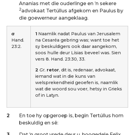
Ananías met die ouderlinge en ’n sekere
2
advokaat Tertúllus afgekom en Paulus by
die goewerneur aangeklaag.
a
1
Naamlik nadat Paulus van Jerusalem
Hand.
na Cesaréa gebring was; want toe het
23:2.
sy beskuldigers ook daar aangekom,
soos hulle deur Lísias beveel was. Sien
vers 8. Hand. 23:30, 33.
2
Gr
.
retor
, dit is, redenaar, advokaat,
iemand wat in die kuns van
welsprekendheid geoefen is, naamlik
wat die woord sou voer, hetsy in Grieks
of in Latyn.
2
En toe hy opgeroep is, begin Tertúllus hom
beskuldig en sê:
3
Dat ’n groot vrede deur u, hoogedele Felix,