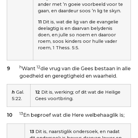
ander met ’n goeie voorbeeld voor te
gaan, en daardeur soos ’n lig te skyn.
11
Dit is, wat die lig van die evangelie
deelagtig is en daarvan belydenis
doen, en julle so noem en daaroor
roem, soos kinders oor hulle vader
roem, 1 Thess. 5:5.
h
12
9
Want
die vrug van die Gees bestaan in alle
goedheid en geregtigheid en waarheid.
h
Gal.
12
Dit is, werking; of dit wat die Heilige
5:22.
Gees voortbring.
13
10
En beproef wat die Here welbehaaglik is;
13
Dit is, naarstiglik ondersoek, en nadat
dit ondersoek is bewys daarvan lewer en