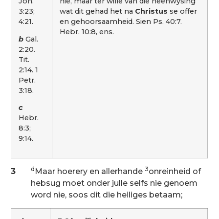
Joh.
nie, maar ter wille van die heenwysing
3:23;
wat dit gehad het na
Christus
se offer
4:21.
en gehoorsaamheid. Sien Ps. 40:7.
Hebr. 10:8, ens.
b
Gal.
2:20.
Tit.
2:14. 1
Petr.
3:18.
c
Hebr.
8:3;
9:14.
d
3
3
Maar hoerery en allerhande
onreinheid of
hebsug moet onder julle selfs nie genoem
word nie, soos dit die heiliges betaam;