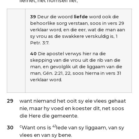
liefhet, het homself lief;
39
Deur die woord
liefde
word ook die
behoorlike sorg verstaan, soos in vers 29
verklaar word, en die eer, wat die man aan
sy vrou as die swakkere verskuldig is, 1
Petr. 3:7.
40
Die apostel verwys hier na die
skepping van die vrou uit die rib van die
man, en gevolglik uit die liggaam van die
man, Gén. 2:21, 22, soos hierna in vers 31
verklaar word.
29
want niemand het ooit sy eie vlees gehaat
nie, maar hy voed en koester dit, net soos
die Here die gemeente.
c
41
30
Want ons is
lede van sy liggaam, van sy
vlees en van sy bene.