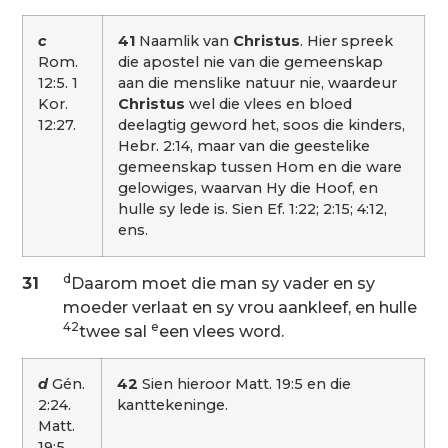
c
41
Naamlik van
Christus
. Hier spreek
Rom.
die apostel nie van die gemeenskap
12:5. 1
aan die menslike natuur nie, waardeur
Kor.
Christus
wel die vlees en bloed
12:27.
deelagtig geword het, soos die kinders,
Hebr. 2:14, maar van die geestelike
gemeenskap tussen Hom en die ware
gelowiges, waarvan Hy die Hoof, en
hulle sy lede is. Sien Ef. 1:22; 2:15; 4:12,
ens.
d
31
Daarom moet die man sy vader en sy
moeder verlaat en sy vrou aankleef, en hulle
42
e
twee sal
een vlees word.
d
Gén.
42
Sien hieroor Matt. 19:5 en die
2:24.
kanttekeninge.
Matt.
19:5.