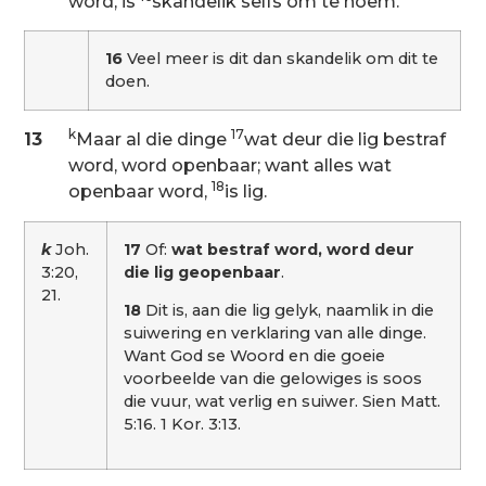
word, is
skandelik selfs om te noem.
16
Veel meer is dit dan skandelik om dit te
doen.
k
17
13
Maar al die dinge
wat deur die lig bestraf
word, word openbaar; want alles wat
18
openbaar word,
is lig.
k
Joh.
17
Of:
wat bestraf word, word deur
3:20,
die lig geopenbaar
.
21.
18
Dit is, aan die lig gelyk, naamlik in die
suiwering en verklaring van alle dinge.
Want God se Woord en die goeie
voorbeelde van die gelowiges is soos
die vuur, wat verlig en suiwer. Sien Matt.
5:16. 1 Kor. 3:13.