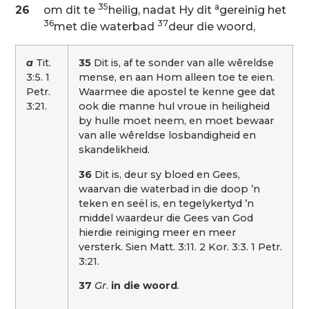
35
a
26
om dit te
heilig, nadat Hy dit
gereinig het
36
37
met die waterbad
deur die woord,
a
Tit.
35
Dit is, af te sonder van alle wêreldse
3:5. 1
mense, en aan Hom alleen toe te eien.
Petr.
Waarmee die apostel te kenne gee dat
3:21.
ook die manne hul vroue in heiligheid
by hulle moet neem, en moet bewaar
van alle wêreldse losbandigheid en
skandelikheid.
36
Dit is, deur sy bloed en Gees,
waarvan die waterbad in die doop ’n
teken en seël is, en tegelykertyd ’n
middel waardeur die Gees van God
hierdie reiniging meer en meer
versterk. Sien Matt. 3:11. 2 Kor. 3:3. 1 Petr.
3:21.
37
Gr
.
in die woord
.