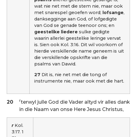
wat nie net met die stem nie, maar ook
met snarespel geoefen word;
lofsange
,
danksegginge aan God, of lofgedigte
van God se genade teenoor ons; en
geestelike liedere
sulke gedigte
waarin allerlei geestelike leringe vervat
is. Sien ook Kol. 3:16. Dit wil voorkom of
hierdie verskillende name geneem is uit
die verskillende opskrifte van die
psalms van Dawid.
27
Dit is, nie net met die tong of
instrumente nie, maar ook met die hart.
r
20
terwyl julle God die Vader altyd vir alles dank
in die Naam van onse Here Jesus Christus,
r
Kol.
3:17. 1