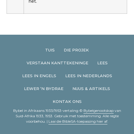
het.
TUIS
DIE PROJEK
VERSTAAN KANTTEKENINGE
LEES
LEES IN ENGELS
LEES IN NEDERLANDS
LEWER ‘N BYDRAE
NUUS & ARTIKELS
KONTAK ONS
Bybel in Afrikaans 1933/1953-vertaling ©
Bybelgenootskap
van
Suid-Afrika 1933, 1953. Gebruik met toestemming. Alle regte
voorbehou. |
Laai die BibleSA-toepassing hier af
.