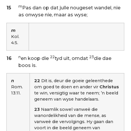
m
15
Pas dan op dat julle nougeset wandel, nie
as onwyse nie, maar as wyse;
m
Kol.
4:5.
n
22
23
16
en koop die
tyd uit, omdat
die dae
boos is.
n
22
Dit is, deur die goeie geleenthede
Rom.
om goed te doen en ander vir
Christus
13:11.
te win, versigtig waar te neem; ’n beeld
geneem van wyse handelaars.
23
Naamlik sowel vanweë die
wanordelikheid van die mense, as
vanweë die vervolgings. Hy gaan dan
voort in die beeld geneem van