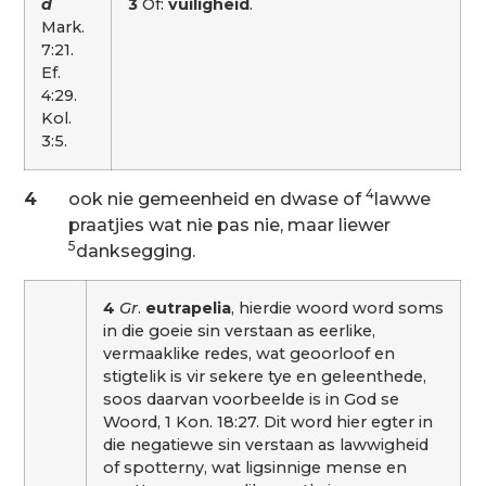
d
3
Of:
vuiligheid
.
Mark.
7:21.
Ef.
4:29.
Kol.
3:5.
4
4
ook nie gemeenheid en dwase of
lawwe
praatjies wat nie pas nie, maar liewer
5
danksegging.
4
Gr
.
eutrapelia
, hierdie woord word soms
in die goeie sin verstaan as eerlike,
vermaaklike redes, wat geoorloof en
stigtelik is vir sekere tye en geleenthede,
soos daarvan voorbeelde is in God se
Woord, 1 Kon. 18:27. Dit word hier egter in
die negatiewe sin verstaan as lawwigheid
of spotterny, wat ligsinnige mense en