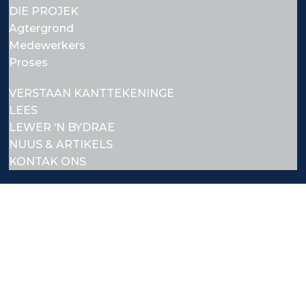
DIE PROJEK
Agtergrond
Medewerkers
Proses
VERSTAAN KANTTEKENINGE
LEES
LEWER ‘N BYDRAE
NUUS & ARTIKELS
KONTAK ONS