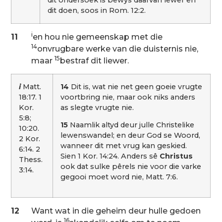
dit doen, soos in Rom. 12:2.
i
11
en hou nie gemeenskap met die
14
onvrugbare werke van die duisternis nie,
15
maar
bestraf dit liewer.
i
Matt.
14
Dit is, wat nie net geen goeie vrugte
18:17. 1
voortbring nie, maar ook niks anders
Kor.
as slegte vrugte nie.
5:8;
15
Naamlik altyd deur julle Christelike
10:20.
lewenswandel; en deur God se Woord,
2 Kor.
wanneer dit met vrug kan geskied.
6:14. 2
Sien 1 Kor. 14:24. Anders sê
Christus
Thess.
ook dat sulke pêrels nie voor die varke
3:14.
gegooi moet word nie, Matt. 7:6.
12
Want wat in die geheim deur hulle gedoen
16