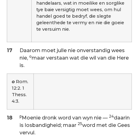
handelaars, wat in moeilike en sorglike
tye baie versigtig moet wees, om hul
handel goed te bedryf, die slegte
geleenthede te vermy en nie die goeie
te versuim nie.
17
Daarom moet julle nie onverstandig wees
o
nie,
maar verstaan wat die wil van die Here
is.
o
Rom.
12:2. 1
Thess.
4:3.
p
24
18
Moenie dronk word van wyn nie —
daarin
25
is losbandigheid; maar
word met die Gees
vervul.