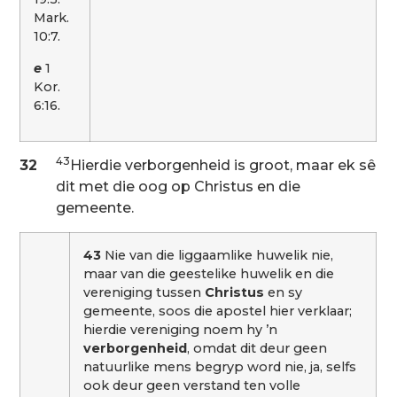
Mark.
10:7.
e
1
Kor.
6:16.
43
32
Hierdie verborgenheid is groot, maar ek sê
dit met die oog op Christus en die
gemeente.
43
Nie van die liggaamlike huwelik nie,
maar van die geestelike huwelik en die
vereniging tussen
Christus
en sy
gemeente, soos die apostel hier verklaar;
hierdie vereniging noem hy ’n
verborgenheid
, omdat dit deur geen
natuurlike mens begryp word nie, ja, selfs
ook deur geen verstand ten volle