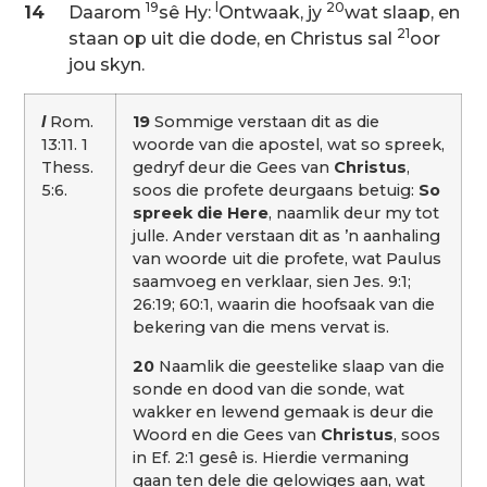
19
l
20
14
Daarom
sê Hy:
Ontwaak, jy
wat slaap, en
21
staan op uit die dode, en Christus sal
oor
jou skyn.
l
Rom.
19
Sommige verstaan dit as die
13:11. 1
woorde van die apostel, wat so spreek,
Thess.
gedryf deur die Gees van
Christus
,
5:6.
soos die profete deurgaans betuig:
So
spreek die Here
, naamlik deur my tot
julle. Ander verstaan dit as ’n aanhaling
van woorde uit die profete, wat Paulus
saamvoeg en verklaar, sien Jes. 9:1;
26:19; 60:1, waarin die hoofsaak van die
bekering van die mens vervat is.
20
Naamlik die geestelike slaap van die
sonde en dood van die sonde, wat
wakker en lewend gemaak is deur die
Woord en die Gees van
Christus
, soos
in Ef. 2:1 gesê is. Hierdie vermaning
gaan ten dele die gelowiges aan, wat