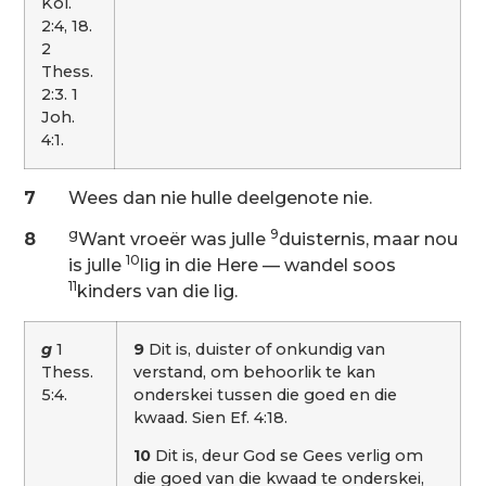
Kol.
2:4, 18.
2
Thess.
2:3. 1
Joh.
4:1.
7
Wees dan nie hulle deelgenote nie.
g
9
8
Want vroeër was julle
duisternis, maar nou
10
is julle
lig in die Here — wandel soos
11
kinders van die lig.
g
1
9
Dit is, duister of onkundig van
Thess.
verstand, om behoorlik te kan
5:4.
onderskei tussen die goed en die
kwaad. Sien Ef. 4:18.
10
Dit is, deur God se Gees verlig om
die goed van die kwaad te onderskei,