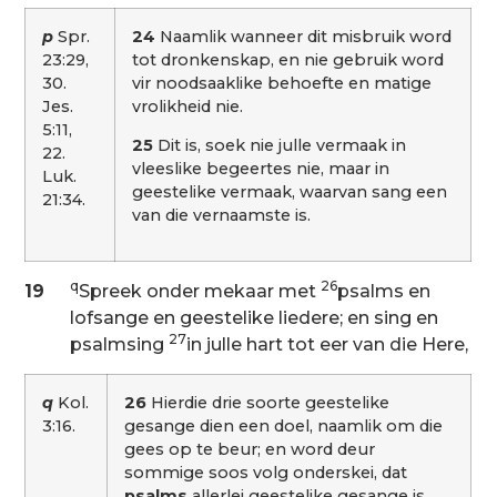
p
Spr.
24
Naamlik wanneer dit misbruik word
23:29,
tot dronkenskap, en nie gebruik word
30.
vir noodsaaklike behoefte en matige
Jes.
vrolikheid nie.
5:11,
25
Dit is, soek nie julle vermaak in
22.
vleeslike begeertes nie, maar in
Luk.
geestelike vermaak, waarvan sang een
21:34.
van die vernaamste is.
q
26
19
Spreek onder mekaar met
psalms en
lofsange en geestelike liedere; en sing en
27
psalmsing
in julle hart tot eer van die Here,
q
Kol.
26
Hierdie drie soorte geestelike
3:16.
gesange dien een doel, naamlik om die
gees op te beur; en word deur
sommige soos volg onderskei, dat
psalms
allerlei geestelike gesange is,