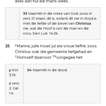
alles aan hul eie mans wees.
33
Naamlik in die vrees van God, soos in
vers 21 staan, dit is, solank dit nie in stryd is
met die liefde of die bevel van
Christus
nie, wat die Hoof is oor die man en die
vrou. Sien Luk. 14:26.
y
25
Manne, julle moet jul eie vroue liefhê, soos
Christus ook die gemeente liefgehad en
z
34
Homself daarvoor
oorgegee het
y
Kol.
34
Naamlik in die dood.
3:19.
z
vers
2. Gal.
1:4.