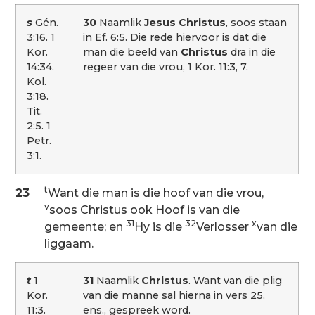
s
Gén.
30
Naamlik
Jesus Christus
, soos staan
3:16. 1
in Ef. 6:5. Die rede hiervoor is dat die
Kor.
man die beeld van
Christus
dra in die
14:34.
regeer van die vrou, 1 Kor. 11:3, 7.
Kol.
3:18.
Tit.
2:5. 1
Petr.
3:1.
t
23
Want die man is die hoof van die vrou,
v
soos Christus ook Hoof is van die
31
32
x
gemeente; en
Hy is die
Verlosser
van die
liggaam.
t
1
31
Naamlik
Christus
. Want van die plig
Kor.
van die manne sal hierna in vers 25,
11:3.
ens., gespreek word.