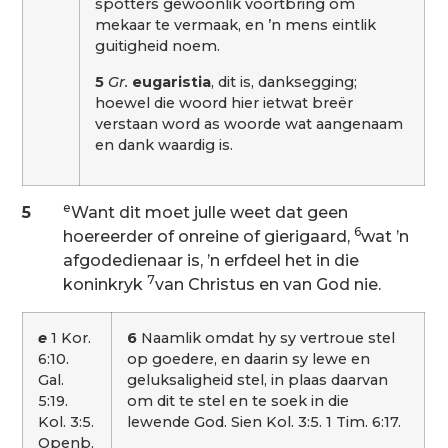
spotters gewoonlik voortbring om
mekaar te vermaak, en ’n mens eintlik
guitigheid noem.
5
Gr.
eugaristia
, dit is, danksegging;
hoewel die woord hier ietwat breër
verstaan word as woorde wat aangenaam
en dank waardig is.
e
5
Want dit moet julle weet dat geen
6
hoereerder of onreine of gierigaard,
wat ’n
afgodedienaar is, ’n erfdeel het in die
7
koninkryk
van Christus en van God nie.
e
1 Kor.
6
Naamlik omdat hy sy vertroue stel
6:10.
op goedere, en daarin sy lewe en
Gal.
geluksaligheid stel, in plaas daarvan
5:19.
om dit te stel en te soek in die
Kol. 3:5.
lewende God. Sien Kol. 3:5. 1 Tim. 6:17.
Openb.