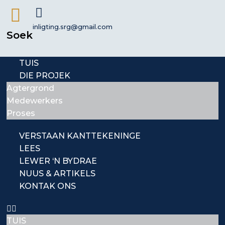
inligting.srg@gmail.com
Soek
TUIS
DIE PROJEK
Agtergrond
Medewerkers
Proses
VERSTAAN KANTTEKENINGE
LEES
LEWER ‘N BYDRAE
NUUS & ARTIKELS
KONTAK ONS
TUIS