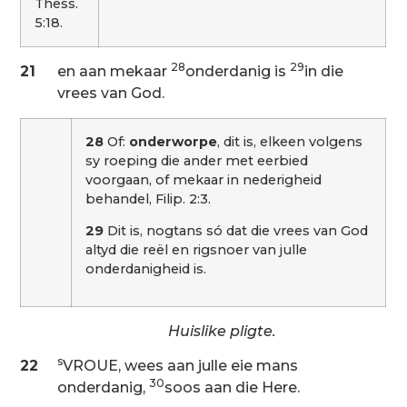
Thess.
5:18.
28
29
21
en aan mekaar
onderdanig is
in die
vrees van God.
28
Of:
onderworpe
, dit is, elkeen volgens
sy roeping die ander met eerbied
voorgaan, of mekaar in nederigheid
behandel, Filip. 2:3.
29
Dit is, nogtans só dat die vrees van God
altyd die reël en rigsnoer van julle
onderdanigheid is.
Huislike pligte.
s
22
VROUE, wees aan julle eie mans
30
onderdanig,
soos aan die Here.