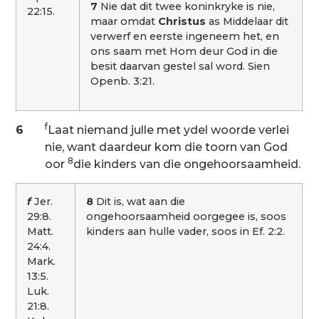
7
Nie dat dit twee koninkryke is nie,
22:15.
maar omdat
Christus
as Middelaar dit
verwerf en eerste ingeneem het, en
ons saam met Hom deur God in die
besit daarvan gestel sal word. Sien
Openb. 3:21.
f
6
Laat niemand julle met ydel woorde verlei
nie, want daardeur kom die toorn van God
8
oor
die kinders van die ongehoorsaamheid.
f
Jer.
8
Dit is, wat aan die
29:8.
ongehoorsaamheid oorgegee is, soos
Matt.
kinders aan hulle vader, soos in Ef. 2:2.
24:4.
Mark.
13:5.
Luk.
21:8.