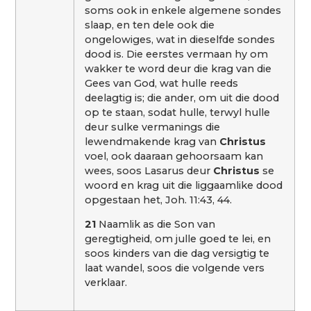
soms ook in enkele algemene sondes
slaap, en ten dele ook die
ongelowiges, wat in dieselfde sondes
dood is. Die eerstes vermaan hy om
wakker te word deur die krag van die
Gees van God, wat hulle reeds
deelagtig is; die ander, om uit die dood
op te staan, sodat hulle, terwyl hulle
deur sulke vermanings die
lewendmakende krag van
Christus
voel, ook daaraan gehoorsaam kan
wees, soos Lasarus deur
Christus
se
woord en krag uit die liggaamlike dood
opgestaan het, Joh. 11:43, 44.
21
Naamlik as die Son van
geregtigheid, om julle goed te lei, en
soos kinders van die dag versigtig te
laat wandel, soos die volgende vers
verklaar.