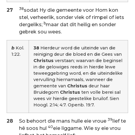
38
27
sodat Hy die gemeente voor Hom kon
stel, verheerlik, sonder vlek of rimpel of iets
b
dergeliks;
maar dat dit heilig en sonder
gebrek sou wees.
b
Kol.
38
Hierdeur word die uiteinde van die
1:22.
reiniging deur die bloed en die Gees van
Christus
verstaan; waarvan die beginsel
in die gelowiges reeds in hierdie lewe
teweeggebring word, en die uiteindelike
vervulling hiernamaals, wanneer die
gemeente van
Christus
deur haar
Bruidegom
Christus
ten volle berei sal
wees vir hierdie geestelike bruilof. Sien
Hoogl. 2:14; 4:7. Openb. 19:7.
39
28
So behoort die mans hulle eie vroue
lief te
40
hê soos hul
eie liggame. Wie sy eie vrou