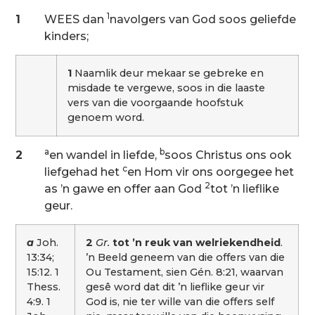
1
1
WEES dan
navolgers van God soos geliefde
kinders;
1
Naamlik deur mekaar se gebreke en
misdade te vergewe, soos in die laaste
vers van die voorgaande hoofstuk
genoem word.
a
b
2
en wandel in liefde,
soos Christus ons ook
c
liefgehad het
en Hom vir ons oorgegee het
2
as ’n gawe en offer aan God
tot ’n lieflike
geur.
a
Joh.
2
Gr.
tot ’n reuk van welriekendheid
.
13:34;
’n Beeld geneem van die offers van die
15:12. 1
Ou Testament, sien Gén. 8:21, waarvan
Thess.
gesê word dat dit ’n lieflike geur vir
4:9. 1
God is, nie ter wille van die offers self